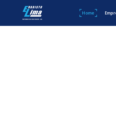
Home
Empr