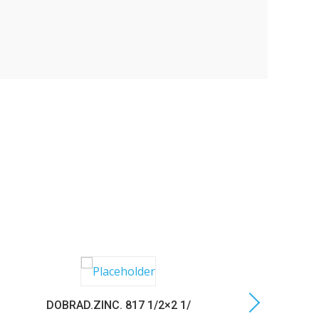
DOBRAD.ZINC. 817 1/2×2 1/
C