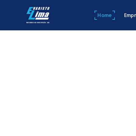
Home
Empr