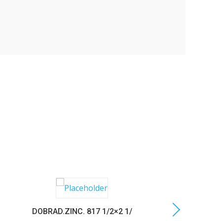
DOBRAD.ZINC. 817 1/2×2 1/
C