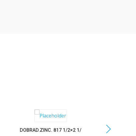
DOBRAD.ZINC. 817 1/2×2 1/
C