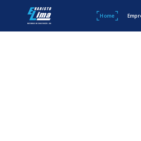
Home
Empr