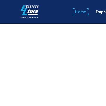
Home
Empr