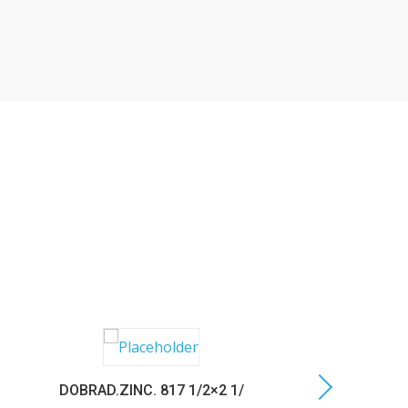
DOBRAD.ZINC. 817 1/2×2 1/
C