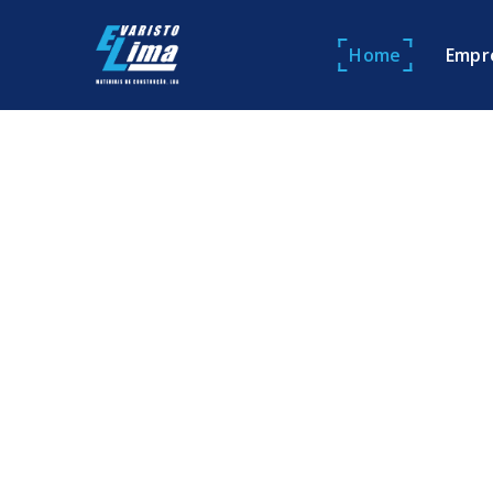
Home
Empr