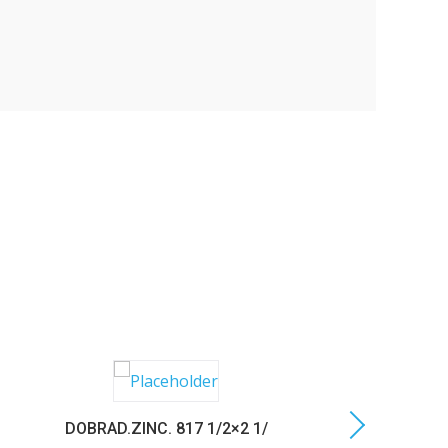
DOBRAD.ZINC. 817 1/2×2 1/
C