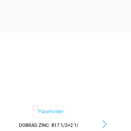
DOBRAD.ZINC. 817 1/2×2 1/
C