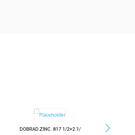
DOBRAD.ZINC. 817 1/2×2 1/
C