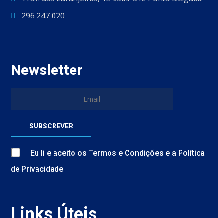
296 247 020
Newsletter
Eu li e aceito
os
Termos e Condições
e
a
Política
de Privacidade
Links Úteis