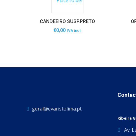
CANDEEIRO SUSP.PRETO
OR
€
0,00
IVA incl.
Contac
geral@evaristolima.pt
Ribeira 
Av. L