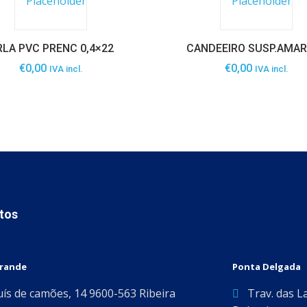
LA PVC PRENC 0,4×22
CANDEEIRO SUSP.AMA
€
0,00
€
0,00
IVA incl.
IVA incl.
tos
Grande
Ponta Delgada
uís de camões, 14 9600-563 Ribeira
Trav. das L