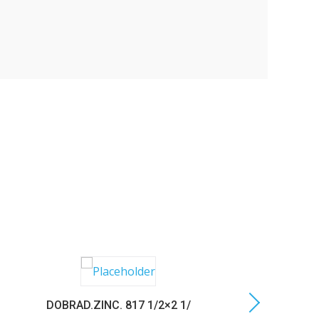
DOBRAD.ZINC. 817 1/2×2 1/
C