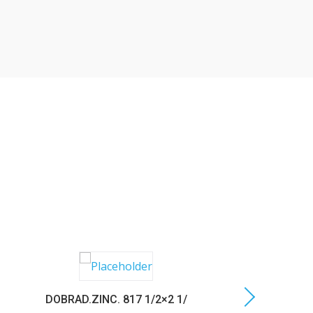
DOBRAD.ZINC. 817 1/2×2 1/
C