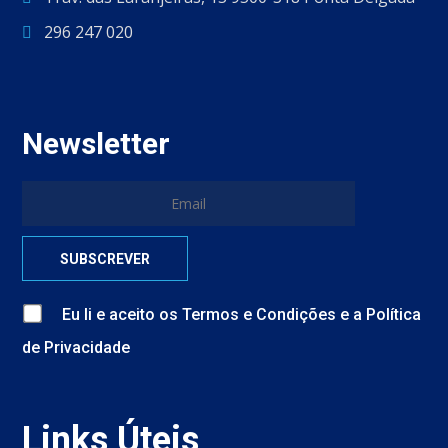
296 247 020
Newsletter
Eu li e aceito
os
Termos e Condições
e
a
Política
de Privacidade
Links Úteis