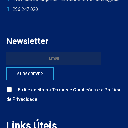
296 247 020
Newsletter
Eu li e aceito
os
Termos e Condições
e
a
Política
de Privacidade
Links Úteis