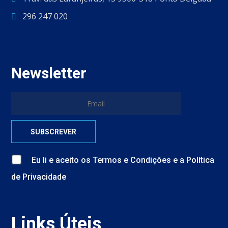
296 247 020
Newsletter
Eu li e aceito
os
Termos e Condições
e
a
Política
de Privacidade
Links Úteis