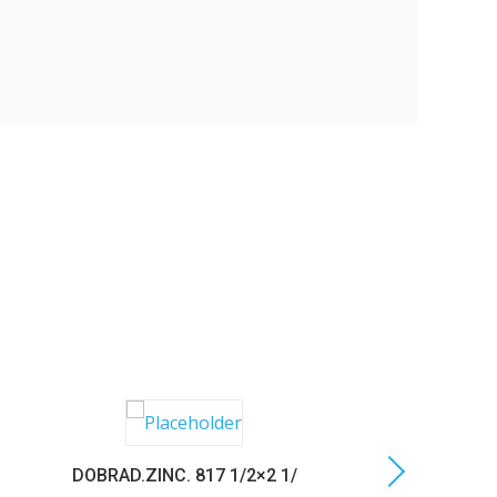
DOBRAD.ZINC. 817 1/2×2 1/
C