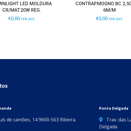
WNLIGHT LED MOLDURA
CONTRAP.MOGNO BC 2,50
CR/MAT.20W REG.
6M/M
€
0,00
€
0,00
IVA incl.
IVA incl.
tos
Grande
Ponta Delgada
Luís de camões, 14 9600-563 Ribeira
Trav. das L
Delgada