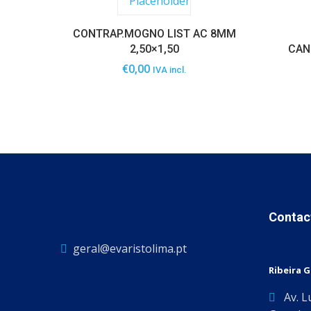
CONTRAP.MOGNO LIST AC 8MM
2,50×1,50
CAN
€
0,00
IVA incl.
Contac
geral@evaristolima.pt
Ribeira 
Av. L